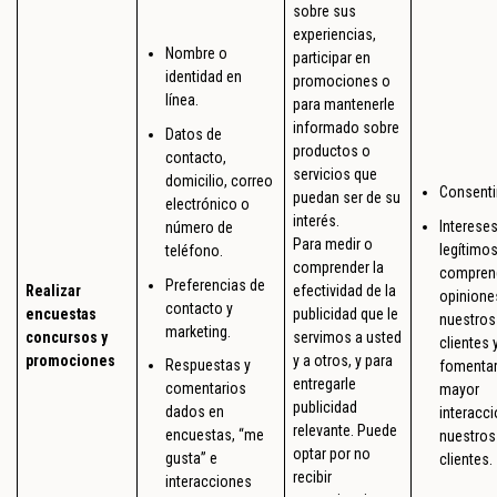
sobre sus
experiencias,
Nombre o
participar en
identidad en
promociones o
línea.
para mantenerle
informado sobre
Datos de
productos o
contacto,
servicios que
domicilio, correo
Consenti
puedan ser de su
electrónico o
interés.
Interese
número de
Para medir o
legítimos
teléfono.
comprender la
comprend
Preferencias de
Realizar
efectividad de la
opinione
contacto y
encuestas
publicidad que le
nuestros
marketing.
concursos y
servimos a usted
clientes 
promociones
y a otros, y para
Respuestas y
fomentar
entregarle
comentarios
mayor
publicidad
dados en
interacc
relevante. Puede
encuestas, “me
nuestros
optar por no
gusta” e
clientes.
recibir
interacciones