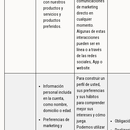
comunicaciones
con nuestros
de marketing
productos y
directo en
servicios y
cualquier
productos
momento.
preferidos.
Algunas de estas
interacciones
pueden ser en
línea o a través
de las redes
sociales, App o
website.
Para construir un
perfil de usted,
Información
sus preferencias
personal incluida
y sus hábitos
en la cuenta,
para comprender
como nombre,
mejor sus
domicilio o edad.
intereses y cómo
Preferencias de
juega.
Obligació
marketing y
Podemos utilizar
Realizac