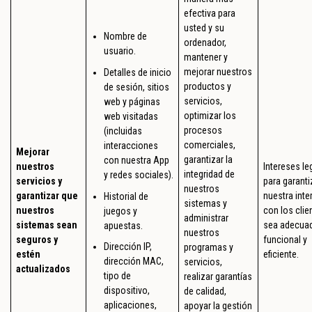
efectiva para
usted y su
Nombre de
ordenador,
usuario.
mantener y
mejorar nuestros
Detalles de inicio
productos y
de sesión, sitios
servicios,
web y páginas
optimizar los
web visitadas
procesos
(incluidas
comerciales,
interacciones
Mejorar
garantizar la
con nuestra App
nuestros
Intereses le
integridad de
y redes sociales).
servicios y
para garanti
nuestros
garantizar que
nuestra inte
Historial de
sistemas y
nuestros
con los clie
juegos y
administrar
sistemas sean
sea adecua
apuestas.
nuestros
seguros y
funcional y
Dirección IP,
programas y
estén
eficiente.
dirección MAC,
servicios,
actualizados
tipo de
realizar garantías
dispositivo,
de calidad,
aplicaciones,
apoyar la gestión