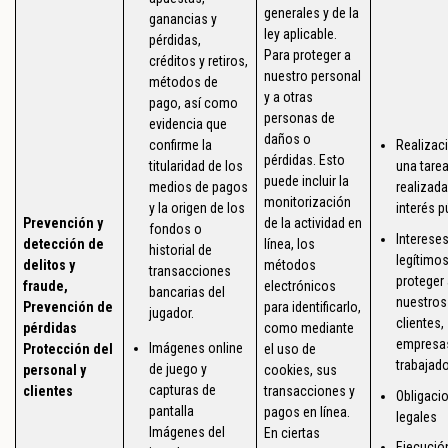
generales y de la
ganancias y
ley aplicable.
pérdidas,
Para proteger a
créditos y retiros,
nuestro personal
métodos de
y a otras
pago, así como
personas de
evidencia que
daños o
confirme la
Realizac
pérdidas. Esto
titularidad de los
una tare
puede incluir la
medios de pagos
realizada
monitorización
y la origen de los
interés p
Prevención y
de la actividad en
fondos o
Interese
detección de
línea, los
historial de
legítimos
delitos y
métodos
transacciones
proteger 
fraude,
electrónicos
bancarias del
nuestros
Prevención de
para identificarlo,
jugador.
clientes,
pérdidas
como mediante
empresa
Imágenes online
Protección del
el uso de
trabajado
de juego y
personal y
cookies, sus
capturas de
clientes
transacciones y
Obligaci
pantalla
pagos en línea.
legales
Imágenes del
En ciertas
Ejecució