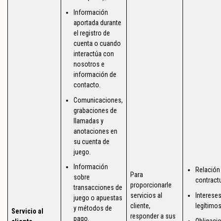
Información
aportada durante
el registro de
cuenta o cuando
interactúa con
nosotros e
información de
contacto.
Comunicaciones,
grabaciones de
llamadas y
anotaciones en
su cuenta de
juego.
Información
Relación
Para
sobre
contractu
proporcionarle
transacciones de
Interese
servicios al
juego o apuestas
legítimos
cliente,
y métodos de
Servicio al
responder a sus
pago.
Obligaci