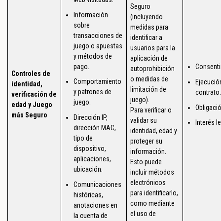
Seguro
Información
(incluyendo
sobre
medidas para
transacciones de
identificar a
juego o apuestas
usuarios para la
y métodos de
aplicación de
pago.
Consenti
autoprohibición
Controles de
o medidas de
Comportamiento
Ejecució
identidad,
limitación de
y patrones de
contrato.
verificación de
juego).
juego.
edad y Juego
Obligació
Para verificar o
más Seguro
Dirección IP,
validar su
Interés l
dirección MAC,
identidad, edad y
tipo de
proteger su
dispositivo,
información.
aplicaciones,
Esto puede
ubicación.
incluir métodos
electrónicos
Comunicaciones
para identificarlo,
históricas,
como mediante
anotaciones en
el uso de
la cuenta de