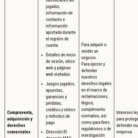
jugador,
información de
contacto e
información
aportada durante
el registro de
Para adquirir o
cuenta.
vender un
Detalles de inicio
negocio.
de sesión, sitios
Para ejercer y
web y páginas
defender
web visitadas.
nuestros
derechos legales
Juegos jugados,
en el marco de
apuestas,
reclamaciones,
ganancias y
litigios,
pérdidas,
cumplimiento
créditos y retiros
Compraventa,
Intereses le
normativo, así
y métodos de
adquisición y
para protege
como para fines
pago
derechos
defender nu
regulatorios o de
comerciales
empresa.
Dirección IP,
investigación