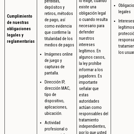
lo exige, cuando
pérdidas,
Obligaci
existe una
depósitos y
legales
obligación legal
retiros, métodos
Cumplimiento
o cuando resulta
de pago, así
Interese
de nuestras
necesario para
como evidencia
legítimos
obligaciones
defender
que confirme la
protecci
legales y
nuestros
titularidad de los
responsa
reglamentarias
intereses
medios de pagos
tratamien
legítimos. En
los usuar
Imágenes online
algunos casos,
de juego y
la ley prohíbe
capturas de
informar a los
pantalla.
jugadores. Es
Dirección IP,
importante
dirección MAC,
señalar que
tipo de
estas
dispositivo,
autoridades
aplicaciones,
actúan como
ubicación.
responsables del
tratamiento
Actividad
independientes,
profesional o
por lo que usted