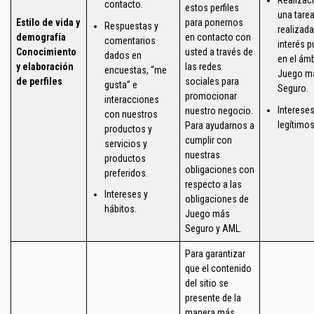
contacto.
estos perfiles
una tare
Estilo de vida y
para ponernos
Respuestas y
realizada
demografía
en contacto con
comentarios
interés p
Conocimiento
usted a través de
dados en
en el ámb
y elaboración
las redes
encuestas, “me
Juego m
de perfiles
sociales para
gusta” e
Seguro.
promocionar
interacciones
Interese
nuestro negocio.
con nuestros
legítimos
Para ayudarnos a
productos y
cumplir con
servicios y
nuestras
productos
obligaciones con
preferidos.
respecto a las
Intereses y
obligaciones de
hábitos.
Juego más
Seguro y AML.
Para garantizar
que el contenido
del sitio se
presente de la
manera más